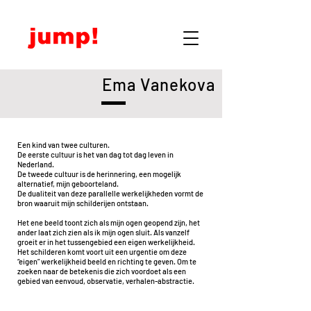
Ema Vanekova
Een kind van twee culturen.
De eerste cultuur is het van dag tot dag leven in
Nederland.
De tweede cultuur is de herinnering, een mogelijk
alternatief, mijn geboorteland.
De dualiteit van deze parallelle werkelijkheden vormt de
bron waaruit mijn schilderijen ontstaan.
Het ene beeld toont zich als mijn ogen geopend zijn, het
ander laat zich zien als ik mijn ogen sluit. Als vanzelf
groeit er in het tussengebied een eigen werkelijkheid.
Het schilderen komt voort uit een urgentie om deze
“eigen” werkelijkheid beeld en richting te geven. Om te
zoeken naar de betekenis die zich voordoet als een
gebied van eenvoud, observatie, verhalen-abstractie.