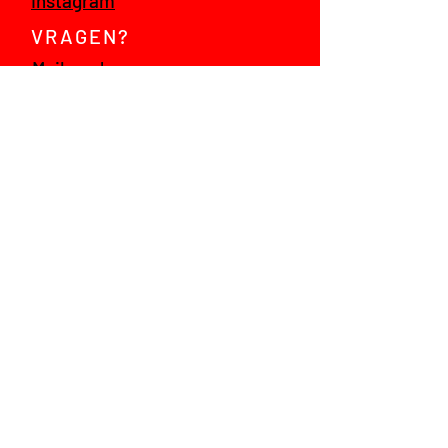
Instagram
VRAGEN?
Mail ons!
© 2021 jump! talent