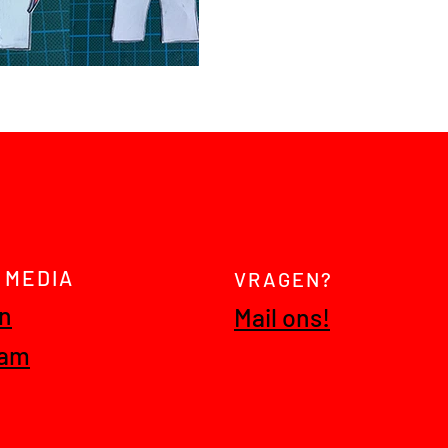
 MEDIA
VRAGEN?
In
Mail ons!
ram