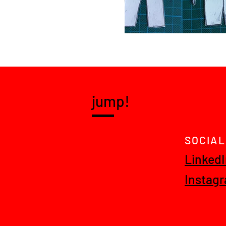
jump!
SOCIAL
Linked
Instag