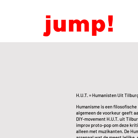
H.U.T. = Humanisten Uit Tilbur
Humanisme is een filosofische
algemeen de voorkeur geeft a
DIY-movement H.U.T. uit Tilbur
improv proto-pop om deze kriti
alleen met muzikanten. De Hum
arsenaal wat de meest lelijke,