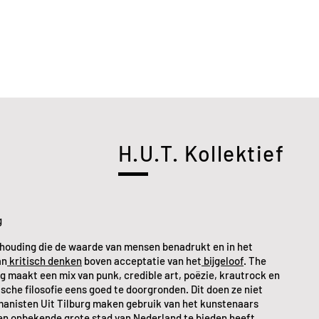
H.U.T. Kollektief
g
 houding die de waarde van mensen benadrukt en in het
an
kritisch denken
boven acceptatie van het
bijgeloof
. The
g maakt een mix van punk, credible art, poëzie, krautrock en
sche filosofie eens goed te doorgronden. Dit doen ze niet
anisten Uit Tilburg maken gebruik van het kunstenaars
 en onbekende grote stad van Nederland te bieden heeft.