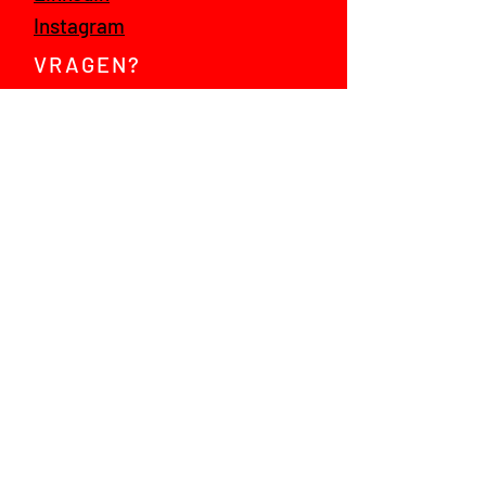
Instagram
VRAGEN?
Mail ons!
© 2021 jump! talent