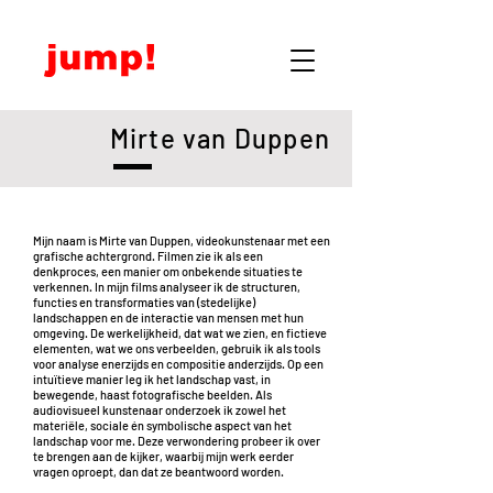
Mirte van Duppen
Mijn naam is Mirte van Duppen, videokunstenaar met een
grafische achtergrond. Filmen zie ik als een
denkproces, een manier om onbekende situaties te
verkennen. In mijn films analyseer ik de structuren,
functies en transformaties van (stedelijke)
landschappen en de interactie van mensen met hun
omgeving. De werkelijkheid, dat wat we zien, en fictieve
elementen, wat we ons verbeelden, gebruik ik als tools
voor analyse enerzijds en compositie anderzijds. Op een
intuïtieve manier leg ik het landschap vast, in
bewegende, haast fotografische beelden. Als
audiovisueel kunstenaar onderzoek ik zowel het
materiële, sociale én symbolische aspect van het
landschap voor me. Deze verwondering probeer ik over
te brengen aan de kijker, waarbij mijn werk eerder
vragen oproept, dan dat ze beantwoord worden.