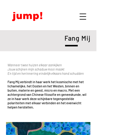
Fang Mij
Wanneer twee huizen elkaar aankijken
Jouw schijnen mijn schaduw mooi maakt
En tijd en herinnering eindelijk elkaars hand schudden
Fang Mij verbindt in haar werk het kosmische met het
lichamelijke, het Oosten en het Westen, binnen en
buiten, materie en geest, micro en macro. Met een
achtergrond van Chinese filosofie en geneeskunde, wil
ze in haar werk deze schijnbare tegengestelde
polariteiten met elkaar verbinden en het evenwicht
helpen herstellen.