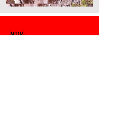
jump!
SOCIAL MEDIA
LinkedIn
Instagram
VRAGEN?
Mail ons!
© 2021 jump! talent