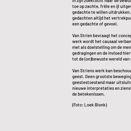
In zijn zoektocht naar de bewu
toe op zachte, frêle en ijl ui
gedachte te willen uitdrukken,
gedachten altijd het vertrekpu
een gedachte of gevoel.
Van Strien bevraagt het concep
werk wordt het causaal verba
met als doelstelling om de men
gedragingen en de invloed hier
tot de (on)bewuste wereld van 
Van Striens werk kan beschouw
geest. Geen grootste beweginge
geestestoestand maar uitsluit
nieuwe interpretaties en ziens
de betekenissen.
(Foto: Loek Blonk)