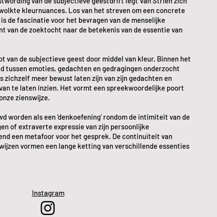
stwording van de subjectieve geestdrift legt Van Strien zich
tgewolkte kleurnuances. Los van het streven om een concrete
 is de fascinatie voor het bevragen van de menselijke
nt van de zoektocht naar de betekenis van de essentie van
t van de subjectieve geest door middel van kleur. Binnen het
nd tussen emoties, gedachten en gedragingen onderzocht
s zichzelf meer bewust laten zijn van zijn gedachten en
van te laten inzien. Het vormt een spreekwoordelijke poort
onze zienswijze.
d worden als een ‘denkoefening’ rondom de intimiteit van de
n of extraverte expressie van zijn persoonlijke
end een metafoor voor het gesprek. De continuïteit van
wijzen vormen een lange ketting van verschillende essenties
Instagram