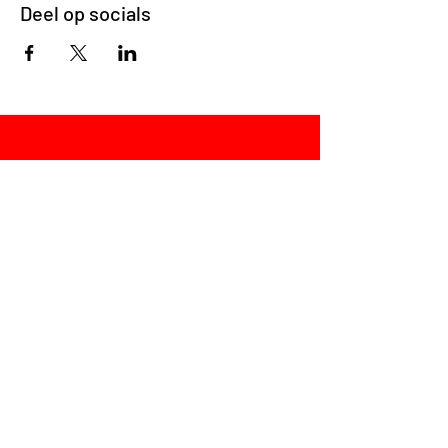
Deel op socials
jump!
SOCIAL MEDIA
LinkedIn
Instagram
VRAGEN?
Mail ons!