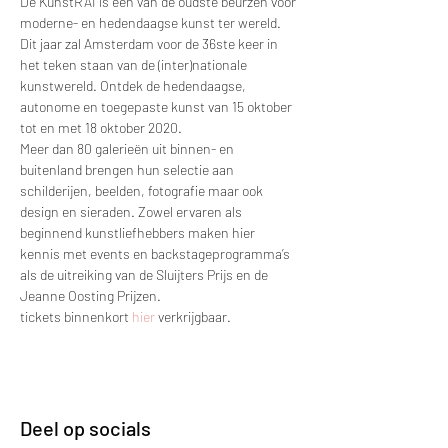
De KunstRAI is een van de oudste beurzen voor 
moderne- en hedendaagse kunst ter wereld. 
Dit jaar zal Amsterdam voor de 36ste keer in 
het teken staan van de (inter)nationale 
kunstwereld. Ontdek de hedendaagse, 
autonome en toegepaste kunst van 15 oktober 
tot en met 18 oktober 2020.
Meer dan 80 galerieën uit binnen- en 
buitenland brengen hun selectie aan 
schilderijen, beelden, fotografie maar ook 
design en sieraden. Zowel ervaren als 
beginnend kunstliefhebbers maken hier 
kennis met events en backstageprogramma’s 
als de uitreiking van de Sluijters Prijs en de 
Jeanne Oosting Prijzen.
tickets binnenkort 
hier
 verkrijgbaar.
Deel op socials