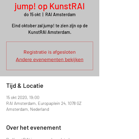
jump! op KunstRAI
do 15 okt
  |  
RAI Amsterdam
Eind oktober zal jump! te zien zijn op de
KunstRAI Amsterdam.
Registratie is afgesloten
Andere evenementen bekijken
Tijd & Locatie
15 okt 2020, 19:00
RAI Amsterdam, Europaplein 24, 1078 GZ
Amsterdam, Nederland
Over het evenement