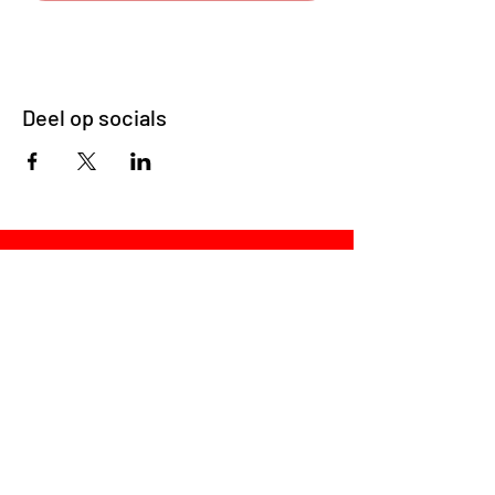
Deel op socials
jump!
SOCIAL MEDIA
LinkedIn
Instagram
VRAGEN?