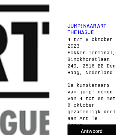
JUMP! NAAR ART
THE HAGUE
4 t/m 8 oktober
2023
Fokker Terminal,
Binckhorstlaan
249, 2516 BB Den
Haag, Nederland
De kunstenaars 
van jump! nemen 
van 4 tot en met 
8 oktober 
gezamenlijk deel 
aan Art Te 
Hague.
Antwoord