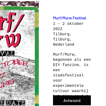
Murf/Murw Festival
1 – 2 oktober
2022
Tilburg,
Tilburg,
Nederland
Murf/Murw, 
begonnen als een 
DIY fanzine, is 
een 
stadsfestival 
voor 
experimentele 
cultuur waarbij 
het zine op 1 & 
Antwoord
2 oktober haar 