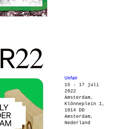
papieren 
pagina’s tot 
leven brengt. 
Unfair
15 - 17 juli
2022
Amsterdam,
Klönneplein 1,
1014 DD
Amsterdam,
Nederland